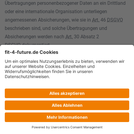
Übertragungen personenbezogener Daten an ein Drittland
oder eine internationale Organisation unterliegen
angemessenen Absicherungen, wie sie in
Art.
46
DSGVO
beschrieben sind, und solche Übertragungen und
Absicherungen werden nach
Art.
30 Absatz 2
DSGVO
dokumentiert.
e) Einsatz und Verwendung der Suchmaschine Algolia
Wir nutzen die „Algolia“-Suche". Die Suchmaschine
„Algolia“ verfügt über eine sogenannte
Auftragsdatenverarbeitung (ADV). Mehr Informationen
dazu unter:
https://www.algolia.com/pdf/DPA-latest.pdf
Bei der Suche mit Algolia werden die folgenden
Besucherdaten von Algolia gespeichert: